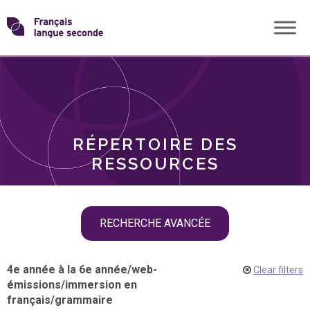
Skip
Transformons
to
THÈMES
content
le
RÔLES
français
RÉPERTOIRE DES
langue
RESSOURCES
seconde
Skip
RECHERCHE AVANCÉE
filter
navigation
4e année à la 6e année
/
web-
Clear filters
émissions
/
immersion en
français
/
grammaire