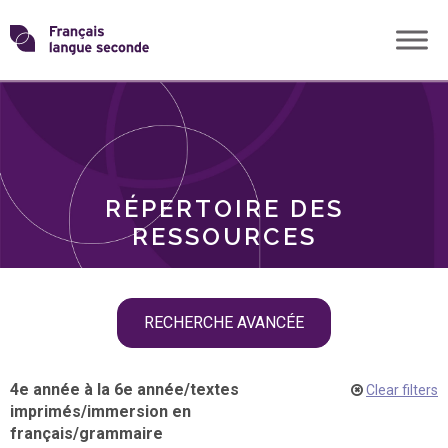
Skip
Transformons
to
THÈMES
content
le
RÔLES
français
RÉPERTOIRE DES
langue
RESSOURCES
seconde
Skip
RECHERCHE AVANCÉE
filter
navigation
4e année à la 6e année
/
textes
Clear filters
imprimés
/
immersion en
français
/
grammaire