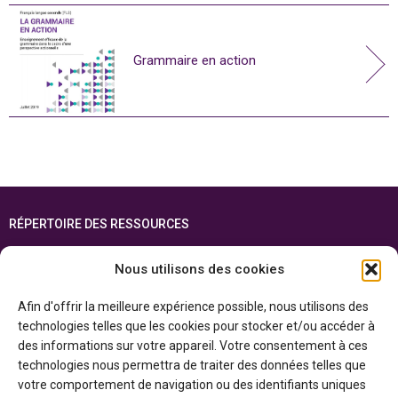
Grammaire en action
RÉPERTOIRE DES RESSOURCES
FOIRE AUX QUESTIONS
Nous utilisons des cookies
PLAN DU SITE
Afin d'offrir la meilleure expérience possible, nous utilisons des
ENGLISH
technologies telles que les cookies pour stocker et/ou accéder à
des informations sur votre appareil. Votre consentement à ces
Cette ressource est réalisée grâce au soutien financier du gouvernement de
technologies nous permettra de traiter des données telles que
l’Ontario et du gouvernement du
Canada par l’entremise du ministère du
Patrimoine canadien
votre comportement de navigation ou des identifiants uniques