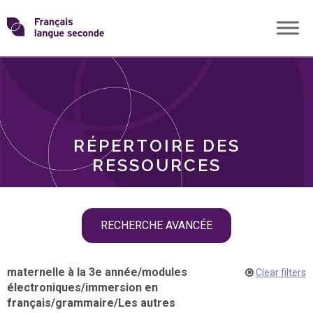
Skip
Transformons
to
THÈMES
content
le
RÔLES
français
RÉPERTOIRE DES
langue
RESSOURCES
seconde
Skip
RECHERCHE AVANCÉE
filter
navigation
maternelle à la 3e année
/
modules
Clear filters
électroniques
/
immersion en
français
/
grammaire
/
Les autres