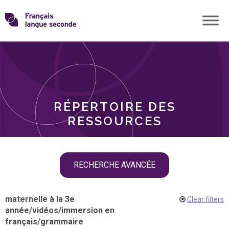
Skip
Transformons
to
THÈMES
content
le
RÔLES
français
RÉPERTOIRE DES
langue
RESSOURCES
seconde
Skip
RECHERCHE AVANCÉE
filter
navigation
maternelle à la 3e
Clear filters
année
/
vidéos
/
immersion en
français
/
grammaire