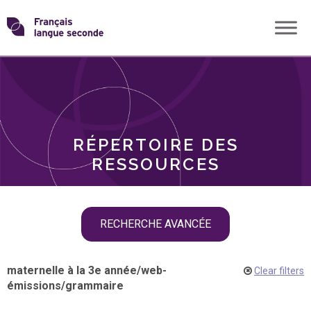
Skip
Transformons
to
THÈMES
content
le
RÔLES
français
RÉPERTOIRE DES
langue
RESSOURCES
seconde
Skip
RECHERCHE AVANCÉE
filter
navigation
maternelle à la 3e année
/
web-
Clear filters
émissions
/
grammaire