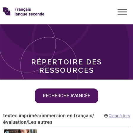
Skip
Transformons
to
THÈMES
content
le
RÔLES
français
RÉPERTOIRE DES
langue
RESSOURCES
seconde
Skip
RECHERCHE AVANCÉE
filter
navigation
textes imprimés
/
immersion en français
/
Clear filters
évaluation
/
Les autres