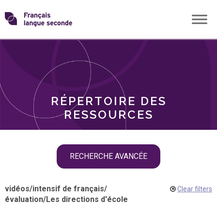
Skip
Transformons
to
THÈMES
content
le
RÔLES
français
RÉPERTOIRE DES
langue
RESSOURCES
seconde
Skip
RECHERCHE AVANCÉE
filter
navigation
vidéos
/
intensif de français
/
Clear filters
évaluation
/
Les directions d'école