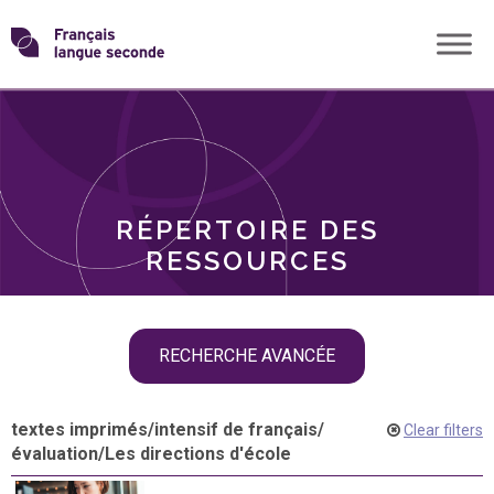
Skip
Transformons
to
THÈMES
content
le
RÔLES
français
RÉPERTOIRE DES
langue
RESSOURCES
seconde
Skip
RECHERCHE AVANCÉE
filter
navigation
textes imprimés
/
intensif de français
/
Clear filters
évaluation
/
Les directions d'école