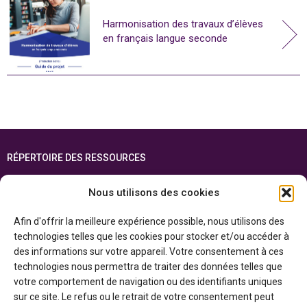
Harmonisation des travaux d’élèves
en français langue seconde
RÉPERTOIRE DES RESSOURCES
FOIRE AUX QUESTIONS
Nous utilisons des cookies
PLAN DU SITE
Afin d'offrir la meilleure expérience possible, nous utilisons des
ENGLISH
technologies telles que les cookies pour stocker et/ou accéder à
des informations sur votre appareil. Votre consentement à ces
Cette ressource est réalisée grâce au soutien financier du gouvernement de
technologies nous permettra de traiter des données telles que
l’Ontario et du gouvernement du
Canada par l’entremise du ministère du
Patrimoine canadien
votre comportement de navigation ou des identifiants uniques
sur ce site. Le refus ou le retrait de votre consentement peut