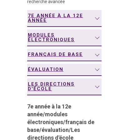
recherche avancée
navigation
7E ANNÉE À LA 12E
ANNÉE
MODULES
ÉLECTRONIQUES
FRANÇAIS DE BASE
ÉVALUATION
LES DIRECTIONS
D'ÉCOLE
7e année à la 12e
année
/
modules
électroniques
/
français de
base
/
évaluation
/
Les
directions d'école