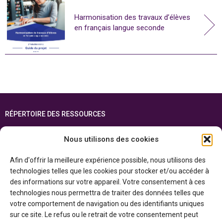
Harmonisation des travaux d’élèves
en français langue seconde
RÉPERTOIRE DES RESSOURCES
FOIRE AUX QUESTIONS
Nous utilisons des cookies
PLAN DU SITE
Afin d'offrir la meilleure expérience possible, nous utilisons des
ENGLISH
technologies telles que les cookies pour stocker et/ou accéder à
des informations sur votre appareil. Votre consentement à ces
Cette ressource est réalisée grâce au soutien financier du gouvernement de
technologies nous permettra de traiter des données telles que
l’Ontario et du gouvernement du
Canada par l’entremise du ministère du
Patrimoine canadien
votre comportement de navigation ou des identifiants uniques
sur ce site. Le refus ou le retrait de votre consentement peut