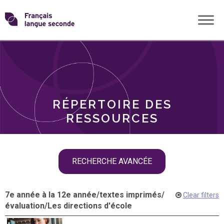
Skip
Transformons
to
THÈMES
content
le
RÔLES
français
RÉPERTOIRE DES
langue
RESSOURCES
seconde
Skip
RECHERCHE AVANCÉE
filter
navigation
7e année à la 12e année
/
textes imprimés
/
Clear filters
évaluation
/
Les directions d'école