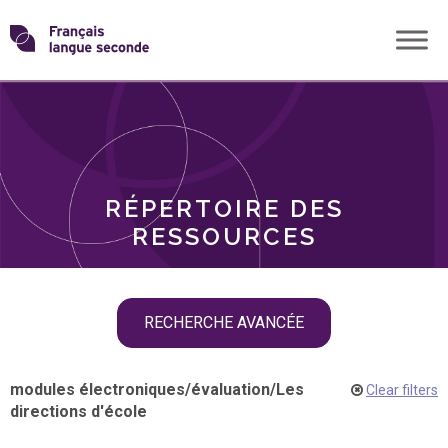
Skip
Transformons
to
THÈMES
content
le
RÔLES
français
RÉPERTOIRE DES
langue
RESSOURCES
seconde
Skip
RECHERCHE AVANCÉE
filter
navigation
modules électroniques
/
évaluation
/
Les
Clear filters
directions d'école