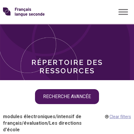
Skip
Transformons
to
THÈMES
content
le
RÔLES
français
RÉPERTOIRE DES
langue
RESSOURCES
seconde
Skip
RECHERCHE AVANCÉE
filter
navigation
modules électroniques
/
intensif de
Clear filters
français
/
évaluation
/
Les directions
d'école