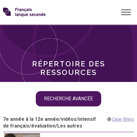
Skip
Transformons
to
THÈMES
content
le
RÔLES
français
RÉPERTOIRE DES
langue
RESSOURCES
seconde
Skip
RECHERCHE AVANCÉE
filter
navigation
7e année à la 12e année
/
vidéos
/
intensif
Clear filters
de français
/
évaluation
/
Les autres