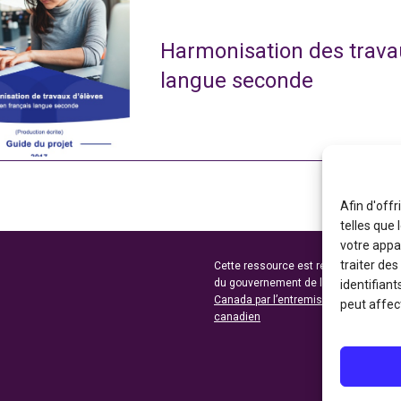
Harmonisation des travau
langue seconde
Afin d'offr
telles que
votre appa
traiter de
Cette ressource est réalisée grâce au
du gouvernement de l’Ontario et du 
identifiant
Canada par l’entremise du ministère 
peut affect
canadien