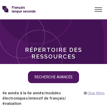
Skip
Transformons
to
THÈMES
content
le
RÔLES
français
RÉPERTOIRE DES
langue
RESSOURCES
seconde
Skip
RECHERCHE AVANCÉE
filter
navigation
4e année à la 6e année
/
modules
Clear filters
électroniques
/
intensif de français
/
évaluation