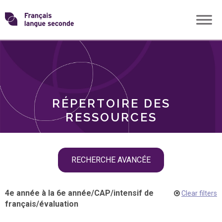
Skip
Transformons
to
THÈMES
content
le
RÔLES
français
RÉPERTOIRE DES
langue
RESSOURCES
seconde
Skip
RECHERCHE AVANCÉE
filter
navigation
4e année à la 6e année
/
CAP
/
intensif de
Clear filters
français
/
évaluation