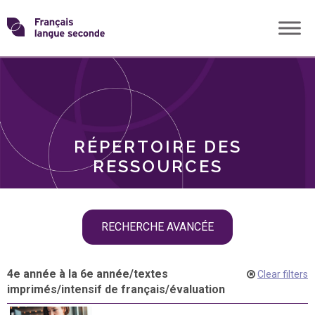
Skip
Transformons
to
THÈMES
content
le
RÔLES
français
RÉPERTOIRE DES
langue
RESSOURCES
seconde
Skip
RECHERCHE AVANCÉE
filter
navigation
4e année à la 6e année
/
textes
Clear filters
imprimés
/
intensif de français
/
évaluation