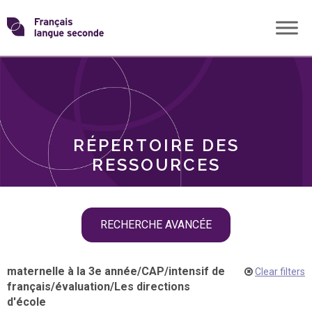
Skip
Transformons
to
THÈMES
content
le
RÔLES
français
RÉPERTOIRE DES
langue
RESSOURCES
seconde
Skip
RECHERCHE AVANCÉE
filter
navigation
maternelle à la 3e année
/
CAP
/
intensif de
Clear filters
français
/
évaluation
/
Les directions
d'école