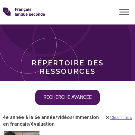
Skip
Transformons
to
THÈMES
content
le
RÔLES
français
RÉPERTOIRE DES
langue
RESSOURCES
seconde
Skip
RECHERCHE AVANCÉE
filter
navigation
4e année à la 6e année
/
vidéos
/
immersion
Clear filters
en français
/
évaluation