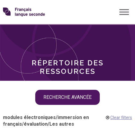
Skip
Transformons
to
THÈMES
content
le
RÔLES
français
RÉPERTOIRE DES
langue
RESSOURCES
seconde
Skip
RECHERCHE AVANCÉE
filter
navigation
modules électroniques
/
immersion en
Clear filters
français
/
évaluation
/
Les autres