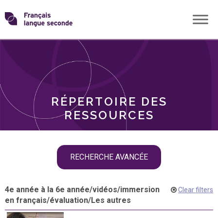
Skip
Transformons
to
THÈMES
content
le
RÔLES
français
RÉPERTOIRE DES
langue
RESSOURCES
seconde
Skip
RECHERCHE AVANCÉE
filter
navigation
4e année à la 6e année
/
vidéos
/
immersion
Clear filters
en français
/
évaluation
/
Les autres