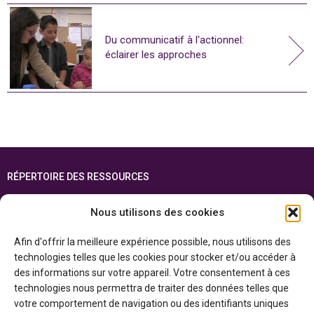
Du communicatif à l'actionnel:
éclairer les approches
RÉPERTOIRE DES RESSOURCES
FOIRE AUX QUESTIONS
Nous utilisons des cookies
PLAN DU SITE
Afin d'offrir la meilleure expérience possible, nous utilisons des
ENGLISH
technologies telles que les cookies pour stocker et/ou accéder à
des informations sur votre appareil. Votre consentement à ces
Cette ressource est réalisée grâce au soutien financier du gouvernement de
technologies nous permettra de traiter des données telles que
l’Ontario et du gouvernement du
Canada par l’entremise du ministère du
Patrimoine canadien
votre comportement de navigation ou des identifiants uniques