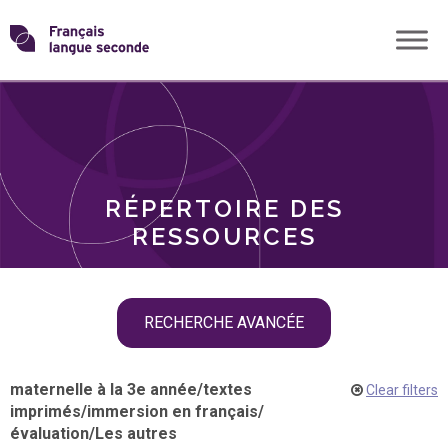
Skip
Transformons
to
THÈMES
content
le
RÔLES
français
RÉPERTOIRE DES
langue
RESSOURCES
seconde
Skip
RECHERCHE AVANCÉE
filter
navigation
maternelle à la 3e année
/
textes
Clear filters
imprimés
/
immersion en français
/
évaluation
/
Les autres