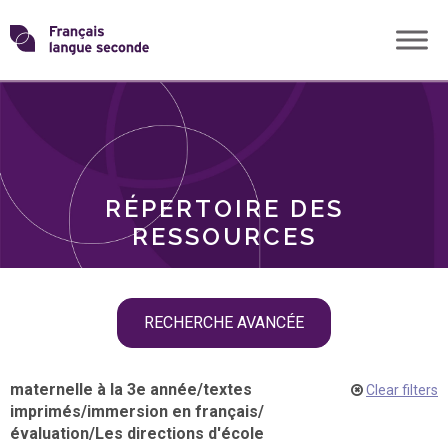
Skip
Transformons
to
THÈMES
content
le
RÔLES
français
RÉPERTOIRE DES
langue
RESSOURCES
seconde
Skip
RECHERCHE AVANCÉE
filter
navigation
maternelle à la 3e année
/
textes
Clear filters
imprimés
/
immersion en français
/
évaluation
/
Les directions d'école