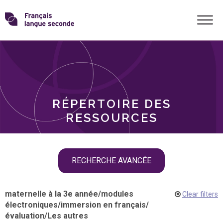
Skip
Transformons
to
THÈMES
content
le
RÔLES
français
RÉPERTOIRE DES
langue
RESSOURCES
seconde
Skip
RECHERCHE AVANCÉE
filter
navigation
maternelle à la 3e année
/
modules
Clear filters
électroniques
/
immersion en français
/
évaluation
/
Les autres