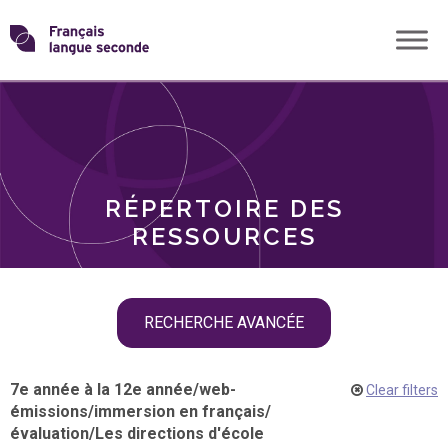
Skip
Transformons
to
THÈMES
content
le
RÔLES
français
RÉPERTOIRE DES
langue
RESSOURCES
seconde
Skip
RECHERCHE AVANCÉE
filter
navigation
7e année à la 12e année
/
web-
Clear filters
émissions
/
immersion en français
/
évaluation
/
Les directions d'école