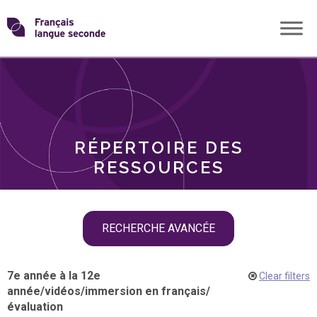
Skip
Transformons
to
THÈMES
content
le
RÔLES
français
RÉPERTOIRE DES
langue
RESSOURCES
seconde
Skip
RECHERCHE AVANCÉE
filter
navigation
7e année à la 12e
Clear filters
année
/
vidéos
/
immersion en français
/
évaluation