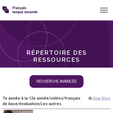
Skip
Transformons
to
THÈMES
content
le
RÔLES
français
RÉPERTOIRE DES
langue
RESSOURCES
seconde
Skip
RECHERCHE AVANCÉE
filter
navigation
7e année à la 12e année
/
vidéos
/
français
Clear filters
de base
/
évaluation
/
Les autres