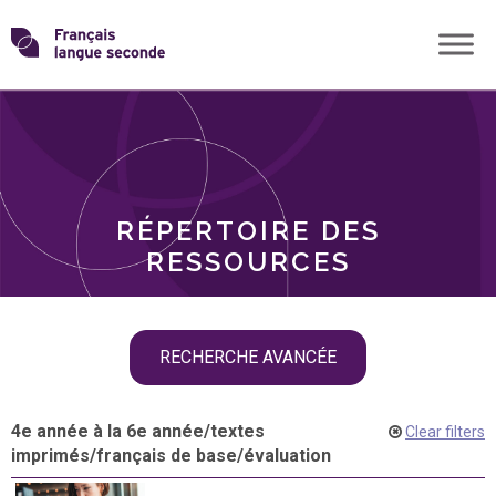
Skip
Transformons
to
THÈMES
content
le
RÔLES
français
RÉPERTOIRE DES
langue
RESSOURCES
seconde
Skip
RECHERCHE AVANCÉE
filter
navigation
4e année à la 6e année
/
textes
Clear filters
imprimés
/
français de base
/
évaluation