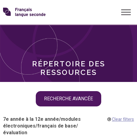
Skip
Transformons
to
THÈMES
content
le
RÔLES
français
RÉPERTOIRE DES
langue
RESSOURCES
seconde
Skip
RECHERCHE AVANCÉE
filter
navigation
7e année à la 12e année
/
modules
Clear filters
électroniques
/
français de base
/
évaluation