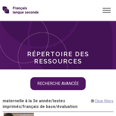
Skip
Transformons
to
THÈMES
content
le
RÔLES
français
RÉPERTOIRE DES
langue
RESSOURCES
seconde
Skip
RECHERCHE AVANCÉE
filter
navigation
maternelle à la 3e année
/
textes
Clear filters
imprimés
/
français de base
/
évaluation