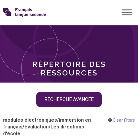
Skip
Transformons
to
THÈMES
content
le
RÔLES
français
RÉPERTOIRE DES
langue
RESSOURCES
seconde
Skip
RECHERCHE AVANCÉE
filter
navigation
modules électroniques
/
immersion en
Clear filters
français
/
évaluation
/
Les directions
d'école