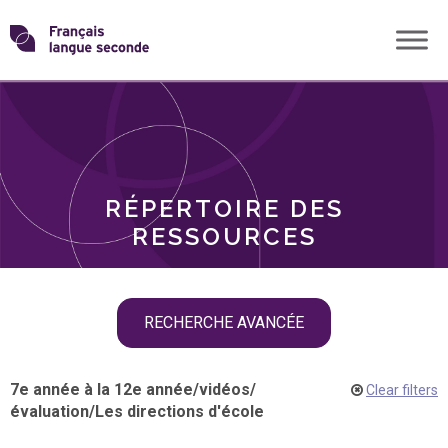
Skip
Transformons
to
THÈMES
content
le
RÔLES
français
RÉPERTOIRE DES
langue
RESSOURCES
seconde
Skip
RECHERCHE AVANCÉE
filter
navigation
7e année à la 12e année
/
vidéos
/
Clear filters
évaluation
/
Les directions d'école