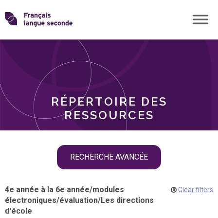
Skip
Transformons
to
THÈMES
content
le
RÔLES
français
RÉPERTOIRE DES
langue
RESSOURCES
seconde
Skip
RECHERCHE AVANCÉE
filter
navigation
4e année à la 6e année
/
modules
Clear filters
électroniques
/
évaluation
/
Les directions
d'école