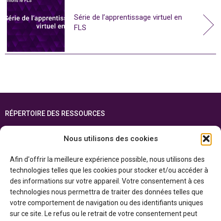
Série de l’apprentissage virtuel en
FLS
RÉPERTOIRE DES RESSOURCES
FOIRE AUX QUESTIONS
Nous utilisons des cookies
PLAN DU SITE
Afin d'offrir la meilleure expérience possible, nous utilisons des
ENGLISH
technologies telles que les cookies pour stocker et/ou accéder à
des informations sur votre appareil. Votre consentement à ces
Cette ressource est réalisée grâce au soutien financier du gouvernement de
technologies nous permettra de traiter des données telles que
l’Ontario et du gouvernement du
Canada par l’entremise du ministère du
Patrimoine canadien
votre comportement de navigation ou des identifiants uniques
sur ce site. Le refus ou le retrait de votre consentement peut