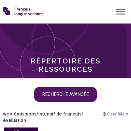
Skip
Transformons
to
THÈMES
content
le
RÔLES
français
RÉPERTOIRE DES
langue
RESSOURCES
seconde
Skip
RECHERCHE AVANCÉE
filter
navigation
web-émissions
/
intensif de français
/
Clear filters
évaluation