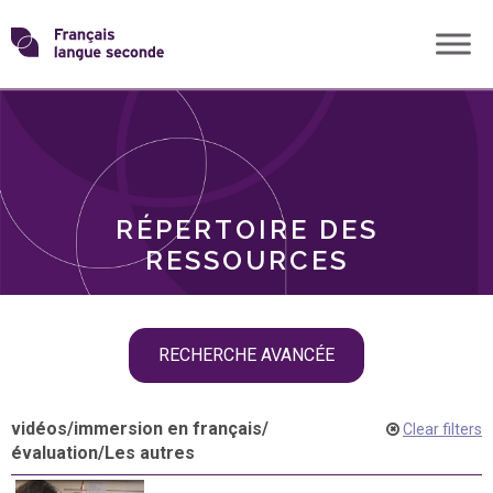
Skip
Transformons
to
THÈMES
content
le
RÔLES
français
RÉPERTOIRE DES
langue
RESSOURCES
seconde
Skip
RECHERCHE AVANCÉE
filter
navigation
vidéos
/
immersion en français
/
Clear filters
évaluation
/
Les autres