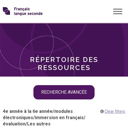
Skip
Transformons
to
THÈMES
content
le
RÔLES
français
RÉPERTOIRE DES
langue
RESSOURCES
seconde
Skip
RECHERCHE AVANCÉE
filter
navigation
4e année à la 6e année
/
modules
Clear filters
électroniques
/
immersion en français
/
évaluation
/
Les autres