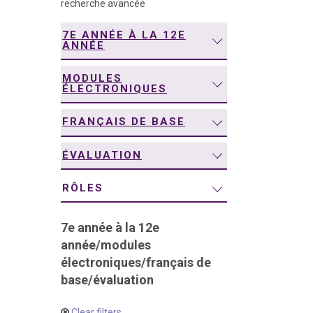
recherche avancée
navigation
7E ANNÉE À LA 12E
ANNÉE
MODULES
ÉLECTRONIQUES
FRANÇAIS DE BASE
ÉVALUATION
RÔLES
7e année à la 12e
année
/
modules
électroniques
/
français de
base
/
évaluation
Clear filters