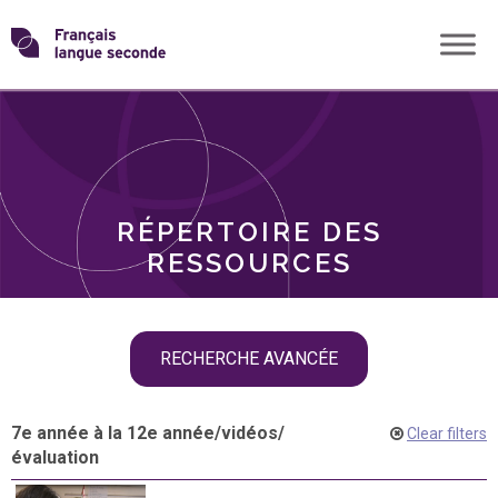
Skip
Transformons
to
THÈMES
content
le
RÔLES
français
RÉPERTOIRE DES
langue
RESSOURCES
seconde
Skip
RECHERCHE AVANCÉE
filter
navigation
7e année à la 12e année
/
vidéos
/
Clear filters
évaluation