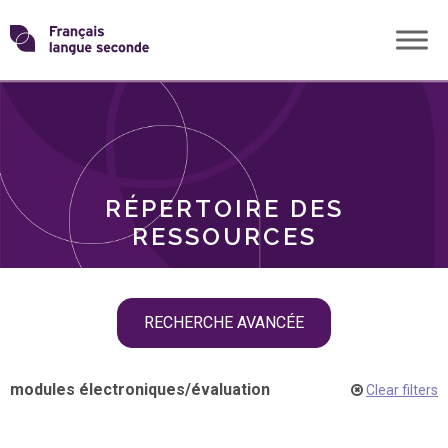
Skip
Transformons
to
THÈMES
content
le
RÔLES
français
RÉPERTOIRE DES
langue
RESSOURCES
seconde
Skip
RECHERCHE AVANCÉE
filter
navigation
modules électroniques
/
évaluation
Clear filters