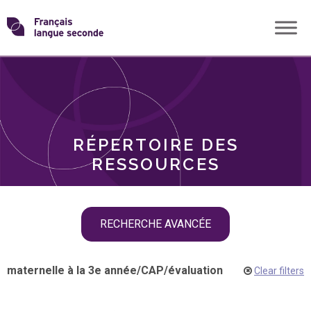
Skip
Transformons
to
THÈMES
content
le
RÔLES
français
RÉPERTOIRE DES
langue
RESSOURCES
seconde
Skip
RECHERCHE AVANCÉE
filter
navigation
maternelle à la 3e année
/
CAP
/
évaluation
Clear filters