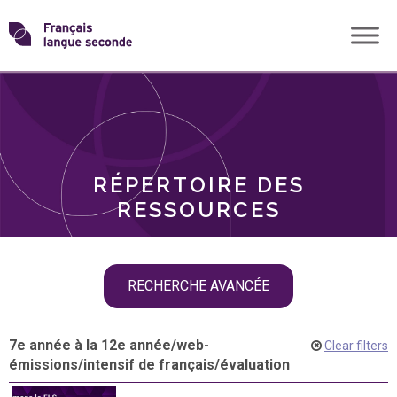
Skip
Transformons
to
THÈMES
content
le
RÔLES
français
RÉPERTOIRE DES
langue
RESSOURCES
seconde
Skip
RECHERCHE AVANCÉE
filter
navigation
7e année à la 12e année
/
web-
Clear filters
émissions
/
intensif de français
/
évaluation