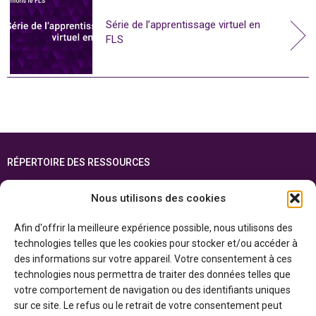
Série de l’apprentissage virtuel en
FLS
RÉPERTOIRE DES RESSOURCES
FOIRE AUX QUESTIONS
Nous utilisons des cookies
PLAN DU SITE
Afin d'offrir la meilleure expérience possible, nous utilisons des
ENGLISH
technologies telles que les cookies pour stocker et/ou accéder à
des informations sur votre appareil. Votre consentement à ces
Cette ressource est réalisée grâce au soutien financier du gouvernement de
technologies nous permettra de traiter des données telles que
l’Ontario et du gouvernement du
Canada par l’entremise du ministère du
Patrimoine canadien
votre comportement de navigation ou des identifiants uniques
sur ce site. Le refus ou le retrait de votre consentement peut