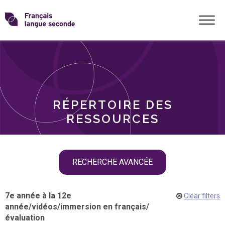
Skip
Transformons
to
THÈMES
content
le
RÔLES
français
RÉPERTOIRE DES
langue
RESSOURCES
seconde
Skip
RECHERCHE AVANCÉE
filter
navigation
7e année à la 12e
Clear filters
année
/
vidéos
/
immersion en français
/
évaluation