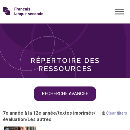
Skip
Transformons
to
THÈMES
content
le
RÔLES
français
RÉPERTOIRE DES
langue
RESSOURCES
seconde
Skip
RECHERCHE AVANCÉE
filter
navigation
7e année à la 12e année
/
textes imprimés
/
Clear filters
évaluation
/
Les autres