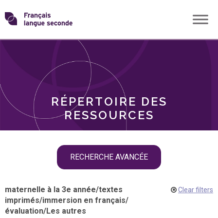
Skip
Transformons
to
THÈMES
content
le
RÔLES
français
RÉPERTOIRE DES
langue
RESSOURCES
seconde
Skip
RECHERCHE AVANCÉE
filter
navigation
maternelle à la 3e année
/
textes
Clear filters
imprimés
/
immersion en français
/
évaluation
/
Les autres