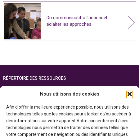
Du communicatif à l'actionnel:
éclairer les approches
RÉPERTOIRE DES RESSOURCES
FOIRE AUX QUESTIONS
Nous utilisons des cookies
PLAN DU SITE
Afin d'offrir la meilleure expérience possible, nous utilisons des
ENGLISH
technologies telles que les cookies pour stocker et/ou accéder à
des informations sur votre appareil. Votre consentement à ces
Cette ressource est réalisée grâce au soutien financier du gouvernement de
technologies nous permettra de traiter des données telles que
l’Ontario et du gouvernement du
Canada par l’entremise du ministère du
Patrimoine canadien
votre comportement de navigation ou des identifiants uniques