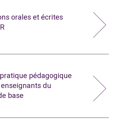
ns orales et écrites
CR
a pratique pédagogique
t enseignants du
de base