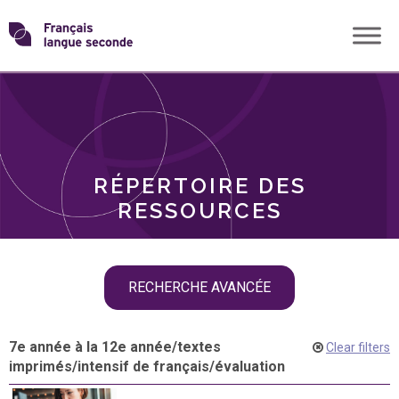
Skip
Transformons
to
THÈMES
content
le
RÔLES
français
RÉPERTOIRE DES
langue
RESSOURCES
seconde
Skip
RECHERCHE AVANCÉE
filter
navigation
7e année à la 12e année
/
textes
Clear filters
imprimés
/
intensif de français
/
évaluation