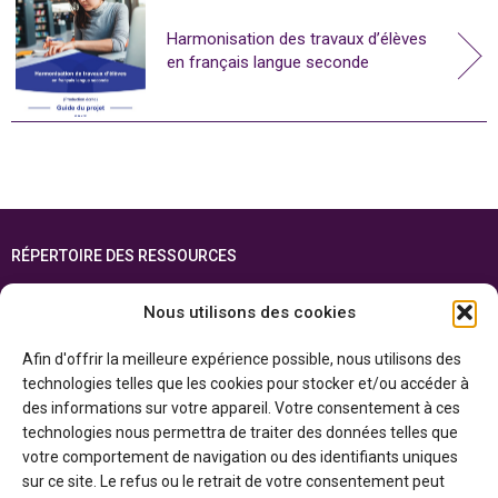
Harmonisation des travaux d’élèves
en français langue seconde
RÉPERTOIRE DES RESSOURCES
FOIRE AUX QUESTIONS
Nous utilisons des cookies
PLAN DU SITE
Afin d'offrir la meilleure expérience possible, nous utilisons des
ENGLISH
technologies telles que les cookies pour stocker et/ou accéder à
des informations sur votre appareil. Votre consentement à ces
Cette ressource est réalisée grâce au soutien financier du gouvernement de
technologies nous permettra de traiter des données telles que
l’Ontario et du gouvernement du
Canada par l’entremise du ministère du
Patrimoine canadien
votre comportement de navigation ou des identifiants uniques
sur ce site. Le refus ou le retrait de votre consentement peut