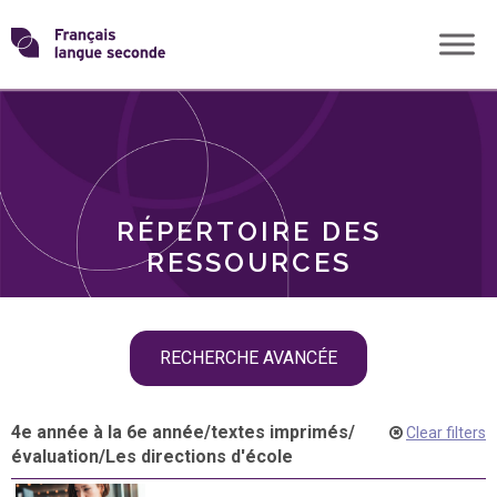
Skip
Transformons
to
THÈMES
content
le
RÔLES
français
RÉPERTOIRE DES
langue
RESSOURCES
seconde
Skip
RECHERCHE AVANCÉE
filter
navigation
4e année à la 6e année
/
textes imprimés
/
Clear filters
évaluation
/
Les directions d'école