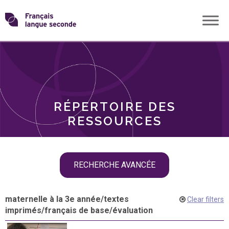
Skip
Transformons
to
THÈMES
content
le
RÔLES
français
RÉPERTOIRE DES
langue
RESSOURCES
seconde
Skip
RECHERCHE AVANCÉE
filter
navigation
maternelle à la 3e année
/
textes
Clear filters
imprimés
/
français de base
/
évaluation