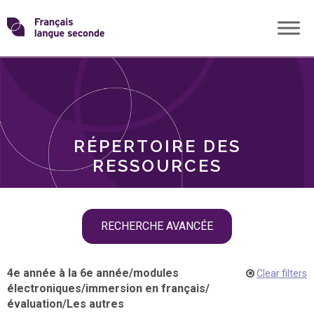
Skip
Transformons
to
THÈMES
content
le
RÔLES
français
RÉPERTOIRE DES
langue
RESSOURCES
seconde
Skip
RECHERCHE AVANCÉE
filter
navigation
4e année à la 6e année
/
modules
Clear filters
électroniques
/
immersion en français
/
évaluation
/
Les autres