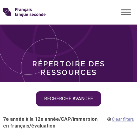
Skip
Transformons
to
THÈMES
content
le
RÔLES
français
RÉPERTOIRE DES
langue
RESSOURCES
seconde
Skip
RECHERCHE AVANCÉE
filter
navigation
7e année à la 12e année
/
CAP
/
immersion
Clear filters
en français
/
évaluation